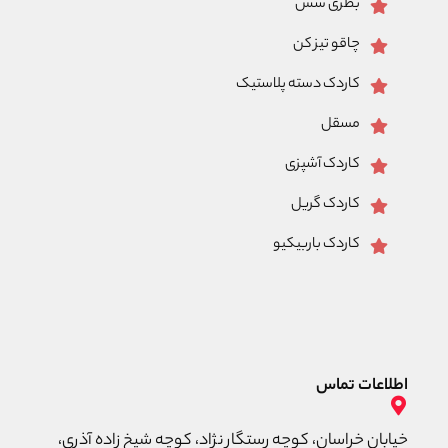
بطری سس
چاقو تیز کن
کاردک دسته پلاستیک
مسقل
کاردک آشپزی
کاردک گریل
کاردک باربیکیو
اطلاعات تماس
خیابان خراسان، کوچه رستگار نژاد، کوچه شیخ زاده آذری،