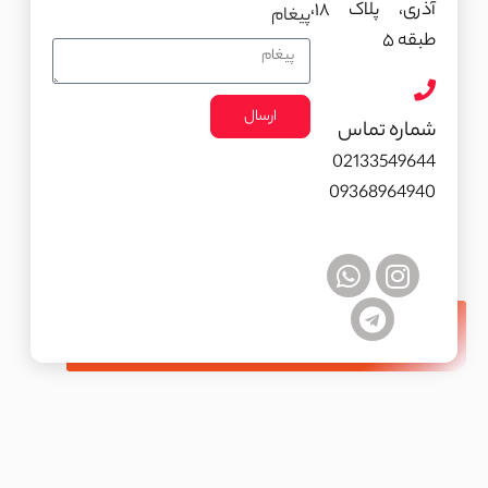
آذری، پلاک ۱۸،
پیغام
طبقه ۵
ارسال
شماره تماس
02133549644
09368964940