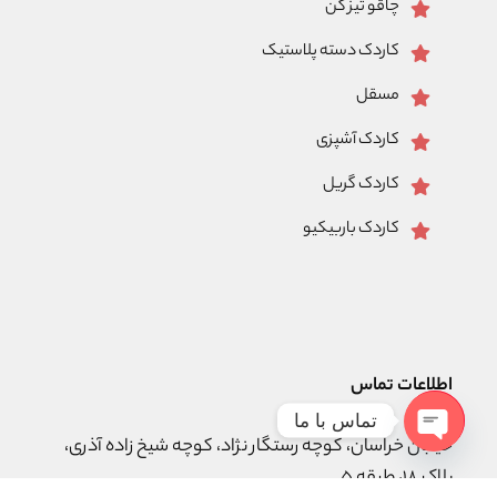
چاقو تیز کن
کاردک دسته پلاستیک
مسقل
کاردک آشپزی
کاردک گریل
کاردک باربیکیو
اطلاعات تماس
تماس با ما
خیابان خراسان، کوچه رستگار نژاد، کوچه شیخ زاده آذری،
Open
پلاک ۱۸، طبقه ۵
chaty