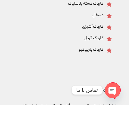
کاردک دسته پلاستیک
مسقل
کاردک آشپزی
کاردک گریل
کاردک باربیکیو
اطلاعات تماس
تماس با ما
Open
خیابان خراسان، کوچه رستگار نژاد، کوچه شیخ زاده آذری،
chaty
پلاک ۱۸، طبقه ۵