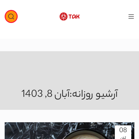
آرشیو روزانه:آبان 8, 1403
08
آبان